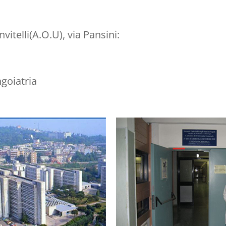
itelli(A.O.U), via Pansini:
ngoiatria