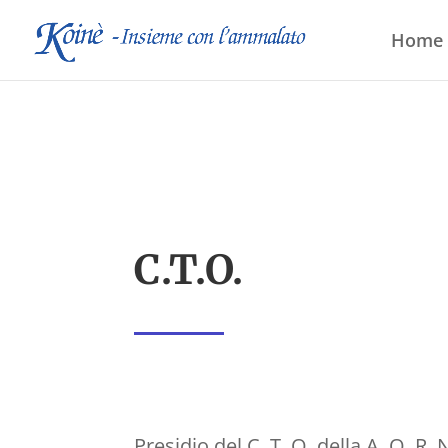
Home
C.T.O.
Presidio del C. T. O. della A. O. R. N