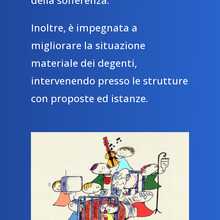
della sofferenza.
Inoltre, è impegnata a
migliorare la situazione
materiale dei degenti,
intervenendo presso le strutture
con proposte ed istanze.